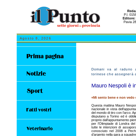
Redaz
P.I. 015
Editore:
Pavia 28
Agosto 8, 2026
Domani va al raduno az
torinese che assegnerà a
Mauro Nespoli è in
«Mi sento bene e non vedo d
Questa mattina Mauro Nespoli ri
nazionale in vista dell’appunt
del mondo di tiro con l’arco. A
disputano a Torino ed è obblig
proprio dall’appuntamento pie
per l’Olimpiade di Londra del
tutte le intenzioni di assapo
conosciuto nel 2008 a Pech
d’argento nella gara a squadre