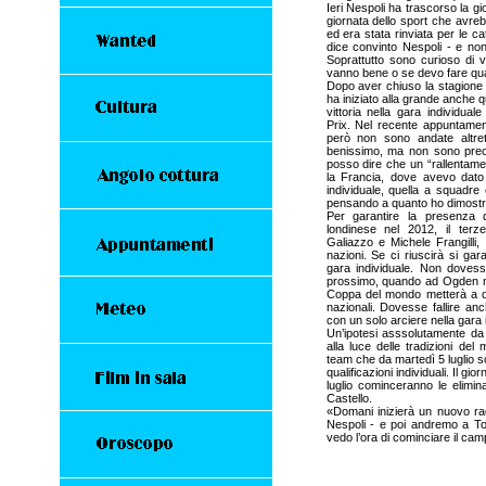
Ieri Nespoli ha trascorso la g
giornata dello sport che avreb
ed era stata rinviata per le c
dice convinto Nespoli - e non v
Soprattutto sono curioso di v
vanno bene o se devo fare qua
Dopo aver chiuso la stagione i
ha iniziato alla grande anche q
vittoria nella gara individua
Prix. Nel recente appuntame
però non sono andate altret
benissimo, ma non sono preoc
posso dire che un “rallentame
la Francia, dove avevo dato 
individuale, quella a squadre
pensando a quanto ho dimostrat
Per garantire la presenza 
londinese nel 2012, il terz
Galiazzo e Michele Frangilli,
nazioni. Se ci riuscirà si gar
gara individuale. Non dovess
prossimo, quando ad Ogden nel
Coppa del mondo metterà a dis
nazionali. Dovesse fallire anch
con un solo arciere nella gara
Un’ipotesi asssolutamente d
alla luce delle tradizioni de
team che da martedì 5 luglio sc
qualificazioni individuali. Il g
luglio cominceranno le elimina
Castello.
«Domani inizierà un nuovo rad
Nespoli - e poi andremo a To
vedo l’ora di cominciare il ca