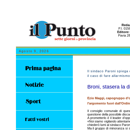
Redaz
P.I. 015
Editore:
Pavia 28
Agosto 9, 2026
Il sindaco Paroni spiega 
il caso di fare allarmism
Broni, stasera la d
Ezio Maggi, capogruppo d’o
l’argomento fuori dall’Ordin
Il consiglio comunale di ques
questione della possibile discar
A prometterlo è il leader d’opp
«Noi siamo vigilando attentame
chiederò lumi al sindaco Paroni
Ma il gruppo di minoranza si s