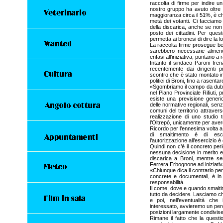
raccolta di firme per indire u
nostro gruppo ha avuto oltre i
maggioranza circa il 51%, è c
metà dei votanti. Ci facciamo
della discarica, anche se non i
posto dei cittadini. Per que
permetta ai bronesi di dire la l
La raccolta firme prosegue ben
sarebbero necessarie almen
enfasi all’iniziativa, puntano a 
Intanto il sindaco Paroni fr
recentemente dai dirigenti pr
scontro che è stato montato i
politici di Broni, fino a rasenta
«Sgombriamo il campo da dubbi
nel Piano Provinciale Rifiuti, 
esiste una previsione generic
delle normative regionali, sen
comuni del territorio attraver
realizzazione di uno studio t
l’Oltrepò, unicamente per avere d
Ricordo per l’ennesima volta a t
di smaltimento è di escl
l’autorizzazione all’esercizio 
Quindi non c’è il concreto per
nessuna decisione in merito e
discarica a Broni, mentre 
Ferrera Erbognone ad iniziativa
«Chiunque dica il contrario pe
concrete e documentali, è i
responsabilità.
Il come, dove e quando smaltire 
tutto da decidere. Lasciamo che
e poi, nell’eventualità che
interessato, avvieremo un per
posizioni largamente condivise ne
Rimane il fatto che la questi