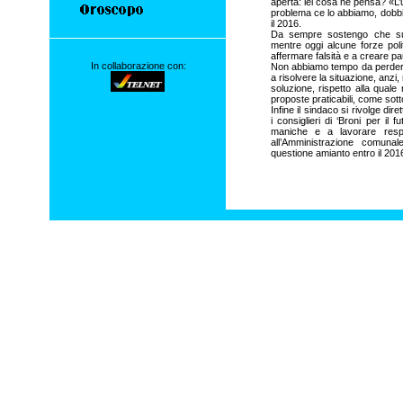
aperta: lei cosa ne pensa? «L’
problema ce lo abbiamo, dobbia
il 2016.
Da sempre sostengo che su
mentre oggi alcune forze poli
affermare falsità e a creare pau
In collaborazione con:
Non abbiamo tempo da perdere 
a risolvere la situazione, anzi
soluzione, rispetto alla qual
proposte praticabili, come sot
Infine il sindaco si rivolge di
i consiglieri di ‘Broni per il 
maniche e a lavorare respo
all’Amministrazione comunal
questione amianto entro il 201